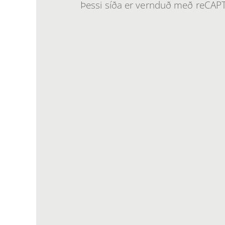
Þessi síða er vernduð með reCA