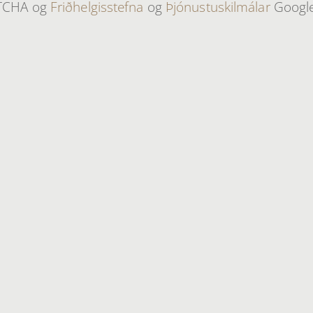
PTCHA og
Friðhelgisstefna
og
Þjónustuskilmálar
Google